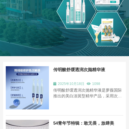
传明酸舒缓透润次抛精华液
2025年10月18日
1098
传明酸舒缓透润次抛精华液是萝薇国际
推出的美白淡斑型精华产品，采用次抛
独立密封包装。该产品以5%高浓度传
明酸为核心活性成分——这一浓度被行
业公认为传明酸起效的黄金比例，从根
源抑制黑色素生成通路，实现精准狙击
54青年节特辑：敢无畏，放肆美
暗沉与泛红，从肌底焕启"稳、亮、