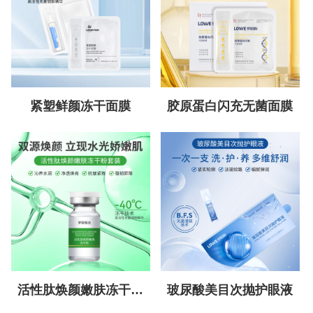
紧塑鲜颜冻干面膜
胶原蛋白闪充无菌面膜
活性肽焕颜嫩肤冻干粉
玻尿酸美目次抛护眼液
套装