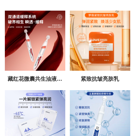
藏红花微囊共生油液次
紧致抗皱亮肤乳
抛精华