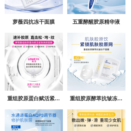
萝薇四抗冻干面膜
五重酵醒胶原精华液
重组胶原蛋白赋活紧致
重组胶原酵萃抗皱冻干
焕颜面膜
面膜